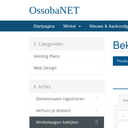
OssobaNET
Startpagina
Winkel
Nieuws & Aankondig
Bek
Categorieën
Hosting Plans
Produ
Web Design
Acties
Domeinnaam registreren
Voe
Verhuis je domein
Winkelwagen bekijken