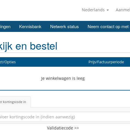
Nederlands
Aanme
ingen
Kennisbank
Netwerk status
Neem contact op met
ijk en bestel
ct/Opties
Prijs/Factuurperiode
Je winkelwagen is leeg
r kortingscode in
Validatiecode >>