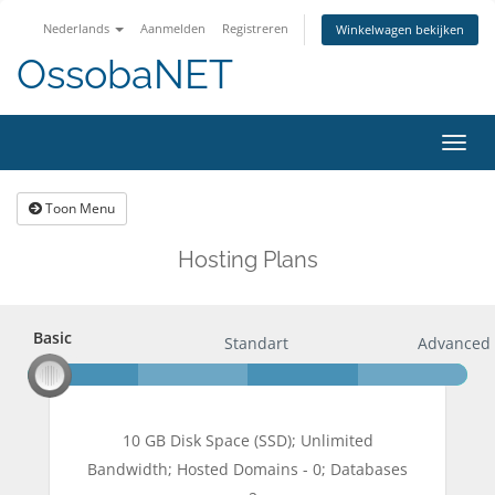
Nederlands
Aanmelden
Registreren
Winkelwagen bekijken
OssobaNET
Navig
in-/u
Toon Menu
Hosting Plans
Basic
Basic
Standart
Advanced
10 GB Disk Space (SSD); Unlimited
Bandwidth; Hosted Domains - 0; Databases