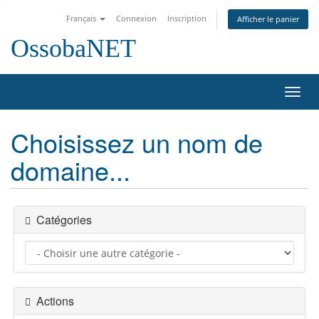
Français
Connexion
Inscription
Afficher le panier
OssobaNET
Bascu
la
navig
Choisissez un nom de
domaine...
Catégories
Actions