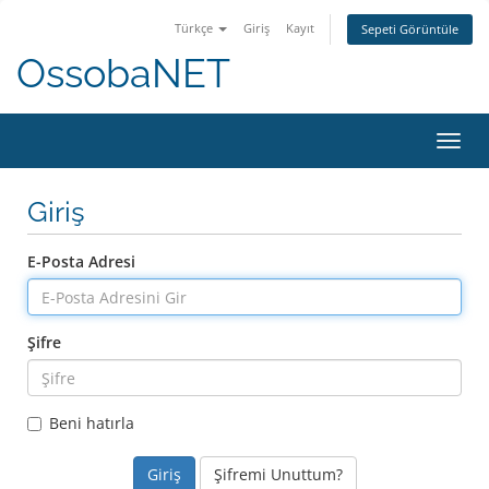
Türkçe
Giriş
Kayıt
Sepeti Görüntüle
OssobaNET
Gezi
değiş
Giriş
E-Posta Adresi
Şifre
Beni hatırla
Şifremi Unuttum?