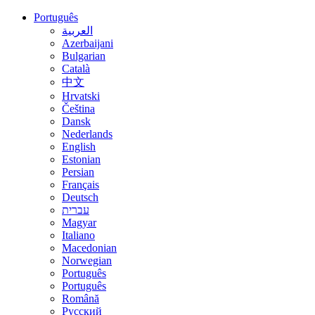
Português
العربية
Azerbaijani
Bulgarian
Català
中文
Hrvatski
Čeština
Dansk
Nederlands
English
Estonian
Persian
Français
Deutsch
עברית
Magyar
Italiano
Macedonian
Norwegian
Português
Português
Română
Русский