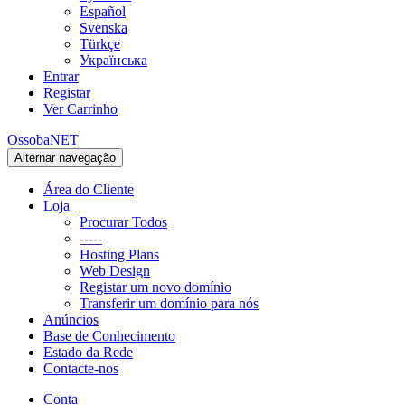
Español
Svenska
Türkçe
Українська
Entrar
Registar
Ver Carrinho
OssobaNET
Alternar navegação
Área do Cliente
Loja
Procurar Todos
-----
Hosting Plans
Web Design
Registar um novo domínio
Transferir um domínio para nós
Anúncios
Base de Conhecimento
Estado da Rede
Contacte-nos
Conta