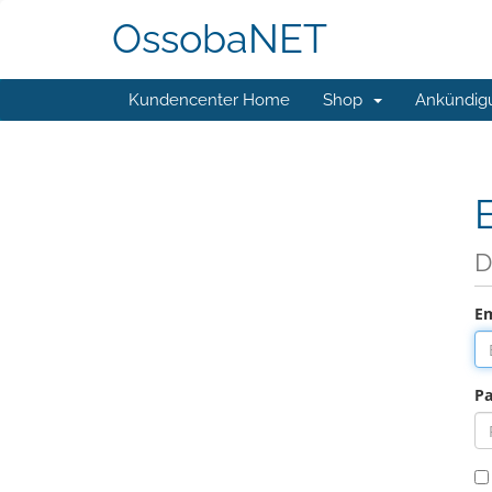
OssobaNET
Kundencenter Home
Shop
Ankündig
D
Em
Pa