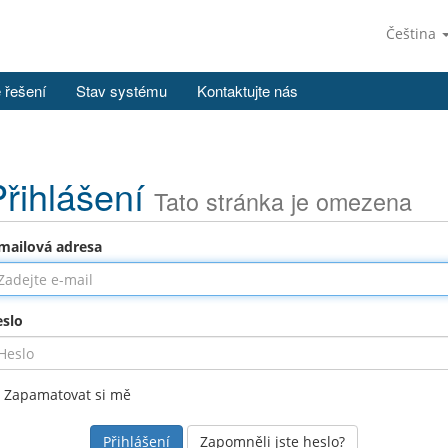
Čeština
 řešení
Stav systému
Kontaktujte nás
Přihlášení
Tato stránka je omezena
mailová adresa
slo
Zapamatovat si mě
Zapomněli jste heslo?