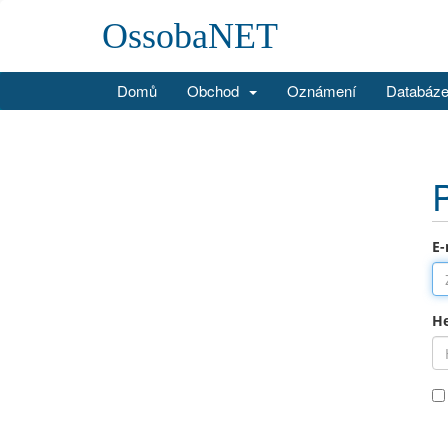
OssobaNET
Domů
Obchod
Oznámení
Databáze
E-
He